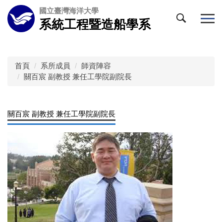
跳
國立臺灣海洋大學
到
系統工程暨造船學系
主
要
內
容
首頁
系所成員
師資陣容
區
關百宸 副教授 兼任工學院副院長
關百宸 副教授 兼任工學院副院長