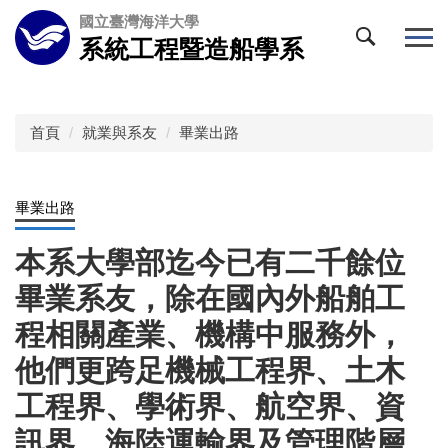
跳
國立臺灣海洋大學
到
系統工程暨造船學系
主
要
內
容
首頁
就業與系友
畢業出路
區
畢業出路
本系大學部迄今已有二千餘位
畢業系友，除在國內外船舶工
程相關產業、機構中服務外，
他們更跨足機械工程界、土木
工程界、學術界、航空界、資
訊界、海陸運輸界及管理階層