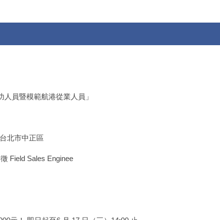
功人員暨模範航港從業人員」
點台北市中正區
ield Sales Enginee