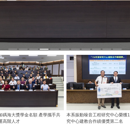
加碼海大獎學金名額 產學攜手共
本系振動噪音工程研究中心榮獲1
運高階人才
究中心建教合作績優獎第二名