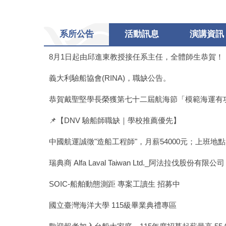
系所公告
活動訊息
演講資訊
8月1日起由邱進東教授接任系主任，全體師生恭賀！
義大利驗船協會(RINA)，職缺公告。
恭賀戴聖堅學長榮獲第七十二屆航海節「模範海運有
📌【DNV 驗船師職缺｜學校推薦優先】
中國航運誠徵"造船工程師"，月薪54000元；上班地
瑞典商 Alfa Laval Taiwan Ltd._阿法拉伐股份有限公司 徵 F
SOIC-船舶動態測距 專案工讀生 招募中
國立臺灣海洋大學 115級畢業典禮專區