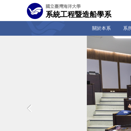
跳
國立臺灣海洋大學
到
系統工程暨造船學系
主
要
關於本系
系
內
容
區