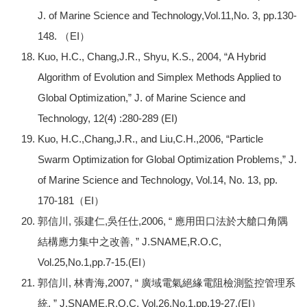
J. of Marine Science and Technology,Vol.11,No. 3, pp.130-
148. （EI）
Kuo, H.C., Chang,J.R., Shyu, K.S., 2004, “A Hybrid
Algorithm of Evolution and Simplex Methods Applied to
Global Optimization,” J. of Marine Science and
Technology, 12(4) :280-289 (EI)
Kuo, H.C.,Chang,J.R., and Liu,C.H.,2006, “Particle
Swarm Optimization for Global Optimization Problems,” J.
of Marine Science and Technology, Vol.14, No. 13, pp.
170-181（EI）
郭信川, 張建仁,吳任仕,2006, “ 應用田口法於大艙口角隅
結構應力集中之改善, ” J.SNAME,R.O.C,
Vol.25,No.1,pp.7-15.(EI）
郭信川, 林青海,2007, “ 廣域電氣絕緣電阻檢測監控管理系
統, ” J.SNAME,R.O.C, Vol.26,No.1,pp.19-27.(EI）