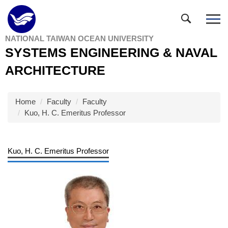
Jump
to
the
NATIONAL TAIWAN OCEAN UNIVERSITY
main
SYSTEMS ENGINEERING & NAVAL
content
block
ARCHITECTURE
Home
Faculty
Faculty
Kuo, H. C. Emeritus Professor
Kuo, H. C. Emeritus Professor