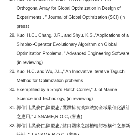
Orthogonal Array for Global Optimization in Design of
Experiments , ” Journal of Global Optimization (SCI) (in
press)
Kuo, H.C., Chang, J.R., and Shyu, K.S.,”Applications of a
Simplex-Operator Evolutionary Algorithm on Global
Optimization Problems, ” Advanced Engineering Software
(in reviewing)
Kuo, H.C. and Wu, J.L.,” An Innovative Iterative Taguchi
Method for Optimization problems
Exemplified by a Ship’s Hatch Corner,” J. of Marine
Science and Technology, (in reviewing)
郭信川,吳俊仁,陳慶忠,“鷹群掠食演算法於全域最佳化設計
之應用,” J.SNAME,R.O.C, (審查)
郭信川,吳俊仁,陳慶忠,“艙口圍緣之鍵槽端肘板構件之創新
設計 ,” J.SNAME,R.O.C, (審查)