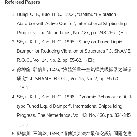
Refereed Papers
Hung, C. F., Kuo, H. C., 1994, “Optimum Vibration
Absorber with Active Control”, International Shipbuilding
Progress, The Netherlands, No. 427, pp. 243-266.（EI）
Shyu, K. L., Kuo, H. C., 1995, “Study on Tuned Liquid
Damper for Reducing Vibration of Structures,” J. SNAME,
R.O.C., Vol. 14, No. 2, pp. 55-62. （EI）
徐坤龍, 郭信川, 1996, “液體質量—空氣彈簧吸振器之減振
研究”, J. SNAME, R.O.C., Vol. 15, No. 2, pp. 55-63.
（EI）
Shyu, K. L., Kuo, H. C., 1996, “Dynamic Behaviour of A U-
type Tuned Liquid Damper”, International Shipbuilding
Progress, The Netherlands, Vol. 43, No. 436, pp. 334-345.
（EI）
郭信川, 王鴻鈞, 1998, “遺傳演算法在最佳化設計問題之應