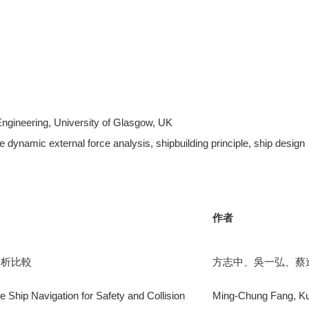
Engineering, University of Glasgow, UK
dynamic external force analysis, shipbuilding principle, ship design
作者
分析比較
方志中、吳一弘、蔡
e Ship Navigation for Safety and Collision
Ming-Chung Fang, Ku