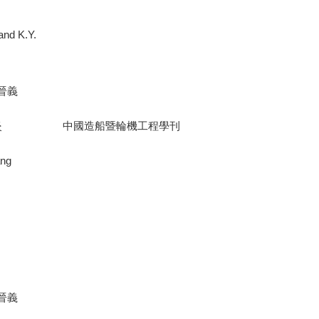
 and K.Y.
晉義
炎
中國造船暨輪機工程學刊
ang
晉義