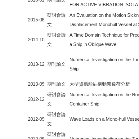
FOR ACTIVE VIBRATION ISOL
研討會論
An Evaluation on the Motion Sickn
2015-08
文
Displacement Monohull Vessel at
研討會論
A Time Domain Technique for Pred
2014-10
文
a Ship in Oblique Wave
Numerical Investigation on the Tu
2013-12
期刊論文
Ship
2013-09
期刊論文
大型貨櫃船結構動態負荷分析
研討會論
Numerical Investigation on the Non
2012-12
文
Container Ship
研討會論
2012-09
Wave Loads on a Mono-hull Vessel
文
研討會論
2012-08
Numerical Investigation on the Tur