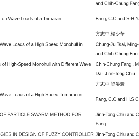
and Chih-Chung Fan
s on Wave Loads of a Trimaran
Fang, C.C.and S-H Y
析
方志中,楊少華
l Wave Loads of a High Speed Monohull in
Chung-Ju Tsai, Ming-
and Chih-Chung Fan
 of High-Speed Monohull with Different Wave
Chih-Chung Fang , M
Dai, Jinn-Tong Chiu
方志中 梁晏豪
l Wave Loads of a High Speed Trimaran in
Fang, C.C.and H.S C
 OF PARTICLE SWARM METHOD FOR
Jinn-Tong Chiu and 
Fang
IES IN DESIGN OF FUZZY CONTROLLER
Jinn-Tong Chiu and 