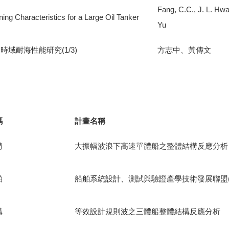
Fang, C.C., J. L. Hw
ning Characteristics for a Large Oil Tanker
Yu
域耐海性能研究(1/3)
方志中、黃傳文
碼
計畫名稱
構
大振幅波浪下高速單體船之整體結構反應分析
舶
船舶系統設計、測試與驗證產學技術發展聯盟(1
構
等效設計規則波之三體船整體結構反應分析