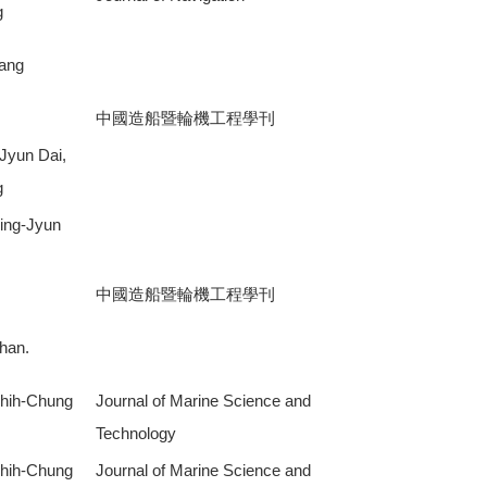
g
ang
中國造船暨輪機工程學刊
Jyun Dai,
g
ing-Jyun
中國造船暨輪機工程學刊
han.
Chih-Chung
Journal of Marine Science and
Technology
Chih-Chung
Journal of Marine Science and