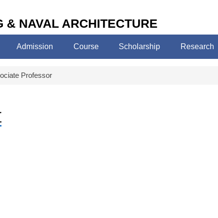
 & NAVAL ARCHITECTURE
Admission
Course
Scholarship
Research
ciate Professor
r