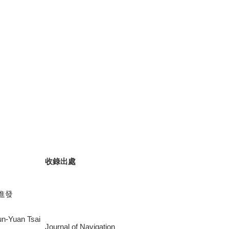
收錄出處
進發
n-Yuan Tsai
Journal of Navigation