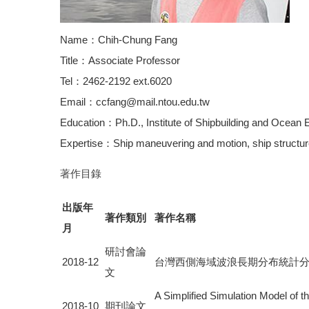
Name：Chih-Chung Fang
Title：Associate Professor
Tel：2462-2192 ext.6020
Email：ccfang@mail.ntou.edu.tw
Education：Ph.D., Institute of Shipbuilding and Ocean 
Expertise：Ship maneuvering and motion, ship structure 
著作目錄
出版年
著作類別
著作名稱
月
研討會論
2018-12
台灣西側海域波浪長期分布統計
文
A Simplified Simulation Model of th
2018-10
期刊論文