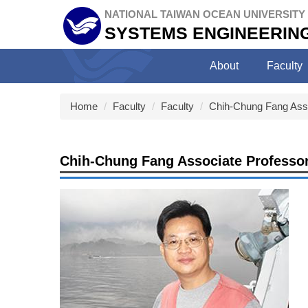
Jump
NATIONAL TAIWAN OCEAN UNIVERSITY
to
SYSTEMS ENGINEERING
the
main
About
Faculty
content
block
Home
Faculty
Faculty
Chih-Chung Fang Asso
Chih-Chung Fang Associate Professo