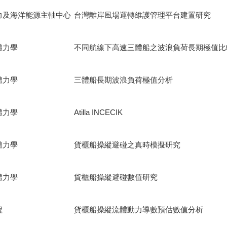
力及海洋能源主軸中心
台灣離岸風場運轉維護管理平台建置研究
體力學
不同航線下高速三體船之波浪負荷長期極值比
體力學
三體船長期波浪負荷極值分析
體力學
Atilla INCECIK
體力學
貨櫃船操縱避碰之真時模擬研究
體力學
貨櫃船操縱避碰數值研究
程
貨櫃船操縱流體動力導數預估數值分析