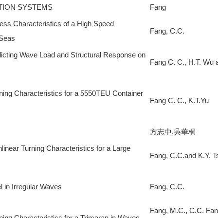
ATION SYSTEMS
Fang
ess Characteristics of a High Speed
Fang, C.C.
 Seas
icting Wave Load and Structural Response on
Fang C. C., H.T. Wu a
rning Characteristics for a 5550TEU Container
Fang C. C., K.T.Yu
方志中,吳華桐
linear Turning Characteristics for a Large
Fang, C.C.and K.Y. T
 in Irregular Waves
Fang, C.C.
Fang, M.C., C.C. Fan
ning Characteristics for a Trimaran in Waves