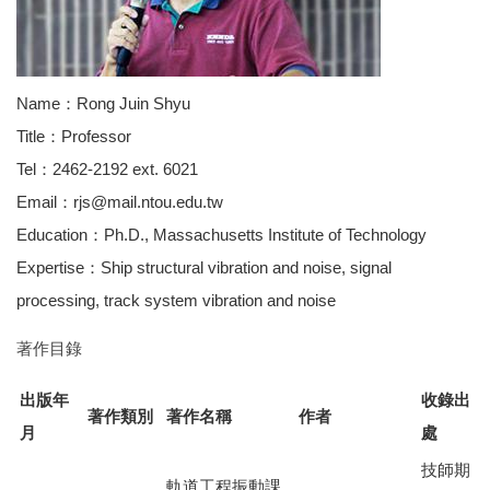
Name：Rong Juin Shyu
Title：Professor
Tel：2462-2192 ext. 6021
Email：rjs@mail.ntou.edu.tw
Education：Ph.D., Massachusetts Institute of Technology
Expertise：Ship structural vibration and noise, signal
processing, track system vibration and noise
著作目錄
出版年
收錄出
著作類別
著作名稱
作者
月
處
技師期
軌道工程振動課