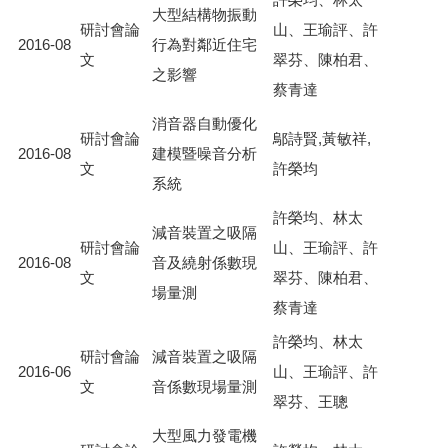
大型結構物振動
研討會論
山、王瑜評、許
2016-08
行為對鄰近住宅
文
翠芬、陳柏君、
之影響
蔡青達
消音器自動優化
研討會論
鄔詩賢,黃敏祥,
2016-08
建模暨噪音分析
文
許榮均
系統
許榮均、林太
減音裝置之吸隔
研討會論
山、王瑜評、許
2016-08
音及繞射係數現
文
翠芬、陳柏君、
場量測
蔡青達
許榮均、林太
研討會論
減音裝置之吸隔
2016-06
山、王瑜評、許
文
音係數現場量測
翠芬、王聰
大型風力發電機