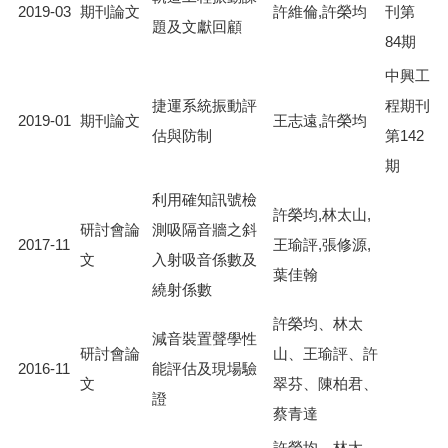
2019-03
期刊論文
許維倫,許榮均
刊第
題及文獻回顧
84期
中興工
捷運系統振動評
程期刊
2019-01
期刊論文
王志遠,許榮均
估與防制
第142
期
利用確知訊號檢
許榮均,林太山,
研討會論
測吸隔音牆之斜
2017-11
王瑜評,張修源,
文
入射吸音係數及
葉佳翰
繞射係數
許榮均、林太
減音裝置聲學性
研討會論
山、王瑜評、許
2016-11
能評估及現場驗
文
翠芬、陳柏君、
證
蔡青達
許榮均、林太