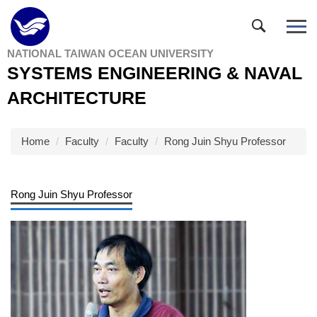
Jump
to
the
NATIONAL TAIWAN OCEAN UNIVERSITY
main
SYSTEMS ENGINEERING & NAVAL
content
block
ARCHITECTURE
Home
Faculty
Faculty
Rong Juin Shyu Professor
Rong Juin Shyu Professor