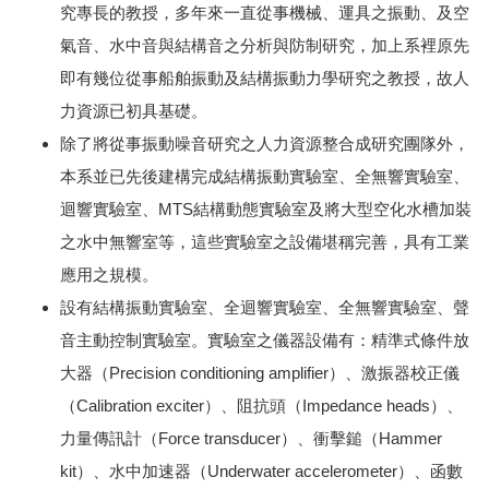
究專長的教授，多年來一直從事機械、運具之振動、及空
氣音、水中音與結構音之分析與防制研究，加上系裡原先
即有幾位從事船舶振動及結構振動力學研究之教授，故人
力資源已初具基礎。
除了將從事振動噪音研究之人力資源整合成研究團隊外，
本系並已先後建構完成結構振動實驗室、全無響實驗室、
迴響實驗室、MTS結構動態實驗室及將大型空化水槽加裝
之水中無響室等，這些實驗室之設備堪稱完善，具有工業
應用之規模。
設有結構振動實驗室、全迴響實驗室、全無響實驗室、聲
音主動控制實驗室。實驗室之儀器設備有：精準式條件放
大器（Precision conditioning amplifier）、激振器校正儀
（Calibration exciter）、阻抗頭（Impedance heads）、
力量傳訊計（Force transducer）、衝擊鎚（Hammer
kit）、水中加速器（Underwater accelerometer）、函數