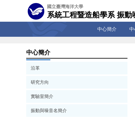
跳
國立臺灣海洋大學
到
系統工程暨造船學系 振動
主
要
中心簡介
中
內
容
區
中心簡介
沿革
研究方向
實驗室簡介
振動與噪音名簡介